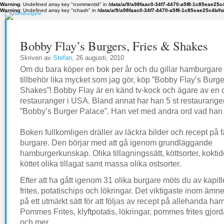
Warning
: Undefined array key "rcommentid" in
/data/a/9/a98faac0-34f7-4470-a5f8-1c85eae25c
Warning
: Undefined array key "rchash" in
/data/a/9/a98faac0-34f7-4470-a5f8-1c85eae25c4b/h
Bobby Flay’s Burgers, Fries & Shakes
Skriven av
Stefan
, 26 augusti, 2010
Om du bara köper en bok per år och du gillar hamburgare
tillbehör lika mycket som jag gör, köp ”Bobby Flay’s Burge
Shakes”! Bobby Flay är en känd tv-kock och ägare av en 
restauranger i USA. Bland annat har han 5 st restaurange
”Bobby’s Burger Palace”. Han vet med andra ord vad han 
Boken fullkomligen dräller av läckra bilder och recept på f
burgare. Den börjar med att gå igenom grundläggande
hamburgerkunskap. Olika tillagningssätt, köttsorter, koktider
köttet olika tillagat samt massa olika ostsorter.
Efter att ha gått igenom 31 olika burgare möts du av kap
frites, potatischips och lökringar. Det viktigaste inom äm
på ett utmärkt sätt för att följas av recept på allehanda ha
Pommes Frites, klyftpotatis, lökringar, pommes frites gjord
och mer.