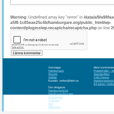
Warning
: Undefined array key "rerror" in
/data/a/9/a98fa
a5f8-1c85eae25c4b/hamburgare.org/public_html/wp-
content/plugins/wp-recaptcha/recaptcha.php
on line
2
Genvägar:
Mest kommenter
Hamburgare
Potatisfrallor – 
Recept
Standardfärs
Artiklar
Chili Cheese
Kontakt: stefan@bleh.se
Hamburgerbröd ut
E4-baren i Solbe
Det viktigaste:
Hamburgerbröd
Hamburgerdressing
Guacamole
Coleslaw
Aioli
Milkshake