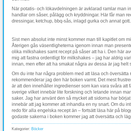
När potatis- och lökavdelningen är avklarad ramlar man i
handlar om såser, pålägg och kryddningar. Här får man re
dressingar, ketchup, bbq-sås, inlagd gurka och annat gott.
Sist men absolut inte minst kommer man till kapitlet om m
Återigen gås väsentligheterna igenom innan man presen
olika milkshakes samt recept på såser att ha i. Den här av
mig att fastna ordentligt för milkshakes – jag har aldrig varit
innan, men efter att ha smakat några av dessa är jag helt 
Om du inte har några problem med att läsa och översätta 
rekommenderar jag den här boken varmt. Det mest frustr
är att den innehåller ingredienser som kan vara svåra att f
sverige vilket innebär lite forskning och letande innan ma
saker. Jag har använt den så mycket att sidorna har börjat 
innebär att jag kommer att inhandla en ny snart. Om du in
redo för alla engelska recept än – fortsätt läsa här på blo
godaste sakerna i boken kommer jag att översätta och läg
Kategorier:
Böcker