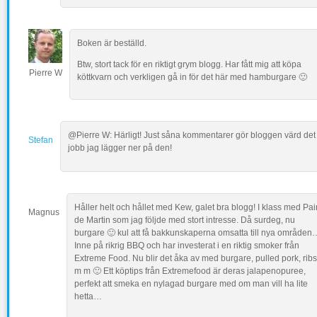
Boken är beställd.
Btw, stort tack för en riktigt grym blogg. Har fått mig att köpa
Pierre W
köttkvarn och verkligen gå in för det här med hamburgare 🙂
@Pierre W: Härligt! Just såna kommentarer gör bloggen värd det
Stefan
jobb jag lägger ner på den!
Håller helt och hållet med Kew, galet bra blogg! I klass med Pai
Magnus
de Martin som jag följde med stort intresse. Då surdeg, nu
burgare 🙂 kul att få bakkunskaperna omsatta till nya områden
Inne på rikrig BBQ och har investerat i en riktig smoker från
Extreme Food. Nu blir det åka av med burgare, pulled pork, ribs
m m 🙂 Ett köptips från Extremefood är deras jalapenopuree,
perfekt att smeka en nylagad burgare med om man vill ha lite
hetta…