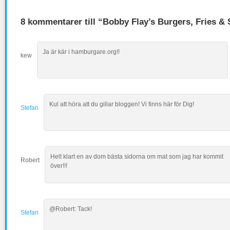
8 kommentarer till “Bobby Flay’s Burgers, Fries &
Ja är kär i hamburgare.org!!
kew
Kul att höra att du gillar bloggen! Vi finns här för Dig!
Stefan
Helt klart en av dom bästa sidorna om mat som jag har kommit
Robert
över!!!
@Robert: Tack!
Stefan