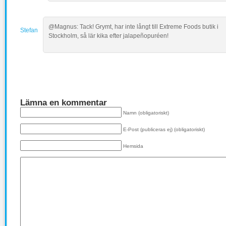
@Magnus: Tack! Grymt, har inte långt till Extreme Foods butik i
Stefan
Stockholm, så lär kika efter jalapeñopuréen!
Lämna en kommentar
Namn (obligatoriskt)
E-Post (publiceras ej) (obligatoriskt)
Hemsida