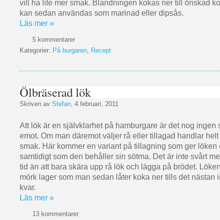
vill ha lite mer smak. Blandningen kokas ner till önskad k
kan sedan användas som marinad eller dipsås.
Läs mer »
5 kommentarer
Kategorier:
På burgaren
,
Recept
Ölbräserad lök
Skriven av
Stefan
, 4 februari, 2011
Att lök är en självklarhet på hamburgare är det nog ingen
emot. Om man däremot väljer rå eller tillagad handlar hel
smak. Här kommer en variant på tillagning som ger löken
samtidigt som den behåller sin sötma. Det är inte svårt men
tid än att bara skära upp rå lök och lägga på brödet. Löke
mörk lager som man sedan låter koka ner tills det nästan i
kvar.
Läs mer »
13 kommentarer