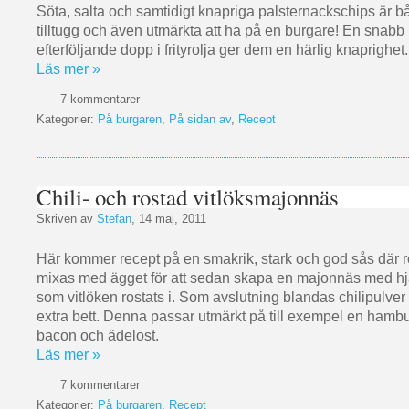
Söta, salta och samtidigt knapriga palsternackschips är
tilltugg och även utmärkta att ha på en burgare! En snabb
efterföljande dopp i frityrolja ger dem en härlig knaprighet.
Läs mer »
7 kommentarer
Kategorier:
På burgaren
,
På sidan av
,
Recept
Chili- och rostad vitlöksmajonnäs
Skriven av
Stefan
, 14 maj, 2011
Här kommer recept på en smakrik, stark och god sås där ro
mixas med ägget för att sedan skapa en majonnäs med hjä
som vitlöken rostats i. Som avslutning blandas chilipulver i 
extra bett. Denna passar utmärkt på till exempel en ham
bacon och ädelost.
Läs mer »
7 kommentarer
Kategorier:
På burgaren
,
Recept