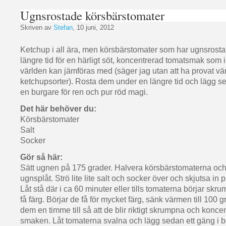
Ugnsrostade körsbärstomater
Skriven av
Stefan
, 10 juni, 2012
Ketchup i all ära, men körsbärstomater som har ugnsrosta
längre tid för en härligt söt, koncentrerad tomatsmak som 
världen kan jämföras med (säger jag utan att ha provat vär
ketchupsorter). Rosta dem under en längre tid och lägg 
en burgare för ren och pur röd magi.
Det här behöver du:
Körsbärstomater
Salt
Socker
Gör så här:
Sätt ugnen på 175 grader. Halvera körsbärstomaterna och
ugnsplåt. Strö lite lite salt och socker över och skjutsa in 
Låt stå där i ca 60 minuter eller tills tomaterna börjar sk
få färg. Börjar de få för mycket färg, sänk värmen till 100 
dem en timme till så att de blir riktigt skrumpna och konce
smaken. Låt tomaterna svalna och lägg sedan ett gäng i b