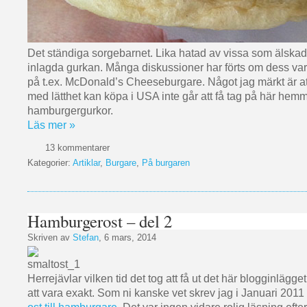
Det ständiga sorgebarnet. Lika hatad av vissa som älska
inlagda gurkan. Många diskussioner har förts om dess vara
på t.ex. McDonald’s Cheeseburgare. Något jag märkt är a
med lätthet kan köpa i USA inte går att få tag på här hemm
hamburgergurkor.
Läs mer »
13 kommentarer
Kategorier:
Artiklar
,
Burgare
,
På burgaren
Hamburgerost – del 2
Skriven av
Stefan
, 6 mars, 2014
Herrejävlar vilken tid det tog att få ut det här blogginlägget
att vara exakt. Som ni kanske vet skrev jag i Januari 2011