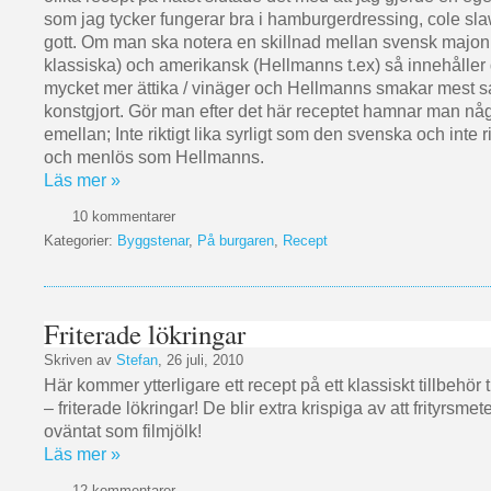
som jag tycker fungerar bra i hamburgerdressing, cole sl
gott. Om man ska notera en skillnad mellan svensk majo
klassiska) och amerikansk (Hellmanns t.ex) så innehålle
mycket mer ättika / vinäger och Hellmanns smakar mest sal
konstgjort. Gör man efter det här receptet hamnar man nå
emellan; Inte riktigt lika syrligt som den svenska och inte rik
och menlös som Hellmanns.
Läs mer »
10 kommentarer
Kategorier:
Byggstenar
,
På burgaren
,
Recept
Friterade lökringar
Skriven av
Stefan
, 26 juli, 2010
Här kommer ytterligare ett recept på ett klassiskt tillbehör
– friterade lökringar! De blir extra krispiga av att frityrsme
oväntat som filmjölk!
Läs mer »
12 kommentarer