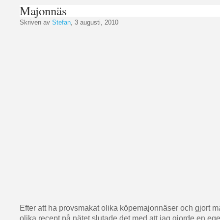
Majonnäs
Skriven av
Stefan
, 3 augusti, 2010
Efter att ha provsmakat olika köpemajonnäser och gjort m
olika recept på nätet slutade det med att jag gjorde en ege