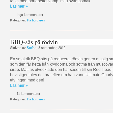
fallet med portabellosvamp, mild svampsmak.
Läs mer »
Inga kommentarer
Kategorier:
På burgaren
BBQ-sås på rödvin
Skriven av
Stefan
, 8 september, 2012
En smakrik BBQ-sås på reducerat rödvin ger en mustig s
som den får hetta från kryddorna och sötma från muscov
sirap. Mattias utvecklade den här såsen till sin Red Head
bevisligen blev det bra eftersom han vann Ultimate Gnarl
tävlingen med den!
Läs mer »
11 kommentarer
Kategorier:
På burgaren