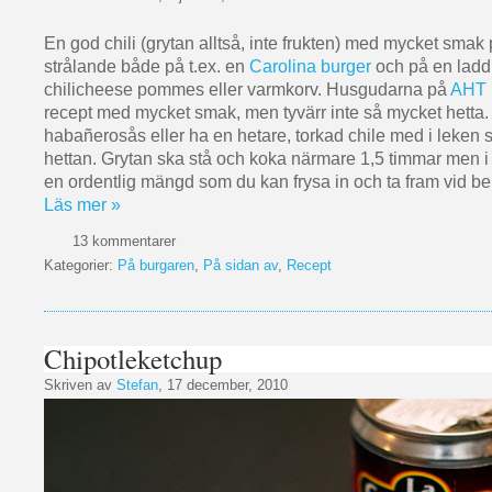
En god chili (grytan alltså, inte frukten) med mycket smak
strålande både på t.ex. en
Carolina burger
och på en ladd
chilicheese pommes eller varmkorv. Husgudarna på
AHT
recept med mycket smak, men tyvärr inte så mycket hetta. Ti
habañerosås eller ha en hetare, torkad chile med i leken 
hettan. Grytan ska stå och koka närmare 1,5 timmar men i
en ordentlig mängd som du kan frysa in och ta fram vid be
Läs mer »
13 kommentarer
Kategorier:
På burgaren
,
På sidan av
,
Recept
Chipotleketchup
Skriven av
Stefan
, 17 december, 2010