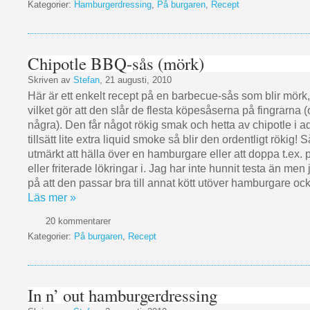
Kategorier:
Hamburgerdressing
,
På burgaren
,
Recept
Chipotle BBQ-sås (mörk)
Skriven av
Stefan
, 21 augusti, 2010
Här är ett enkelt recept på en barbecue-sås som blir mörk,
vilket gör att den slår de flesta köpesåserna på fingrarna 
några). Den får något rökig smak och hetta av chipotle i
tillsätt lite extra liquid smoke så blir den ordentligt rökig!
utmärkt att hälla över en hamburgare eller att doppa t.ex.
eller friterade lökringar i. Jag har inte hunnit testa än men 
på att den passar bra till annat kött utöver hamburgare oc
Läs mer »
20 kommentarer
Kategorier:
På burgaren
,
Recept
In n’ out hamburgerdressing