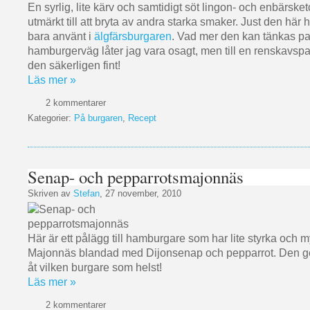
En syrlig, lite kärv och samtidigt söt lingon- och enbärske
utmärkt till att bryta av andra starka smaker. Just den här ha
bara använt i
älgfärsburgaren
. Vad mer den kan tänkas pass
hamburgerväg låter jag vara osagt, men till en renskavsp
den säkerligen fint!
Läs mer »
2 kommentarer
Kategorier:
På burgaren
,
Recept
Senap- och pepparrotsmajonnäs
Skriven av
Stefan
, 27 november, 2010
Här är ett pålägg till hamburgare som har lite styrka och 
Majonnäs blandad med Dijonsenap och pepparrot. Den ger
åt vilken burgare som helst!
Läs mer »
2 kommentarer