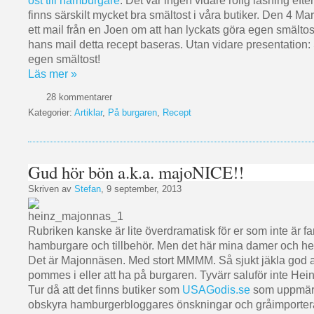
ost till hamburgare
. Det var ingen vidare rolig läsning efte
finns särskilt mycket bra smältost i våra butiker. Den 4 Mar
ett mail från en Joen om att han lyckats göra egen smältos
hans mail detta recept baseras. Utan vidare presentation:
egen smältost!
Läs mer »
28 kommentarer
Kategorier:
Artiklar
,
På burgaren
,
Recept
Gud hör bön a.k.a. majoNICE!!
Skriven av
Stefan
, 9 september, 2013
Rubriken kanske är lite överdramatisk för er som inte är fana
hamburgare och tillbehör. Men det här mina damer och her
Det är Majonnäsen. Med stort MMMM. Så sjukt jäkla god 
pommes i eller att ha på burgaren. Tyvärr saluför inte Hei
Tur då att det finns butiker som
USAGodis.se
som uppmä
obskyra hamburgerbloggares önskningar och gråimporter