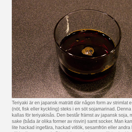
Teriyaki är en japansk maträtt där någon form av strimlat el
(nöt, fisk eller kyckling) steks i en söt sojamarinad. Denn
kallas för teriyakisås. Den består främst av japansk soja, m
sake (båda är olika former av risvin) samt socker. Man kan 
lite hackad ingefära, hackad vitlök, sesamfrön eller andr