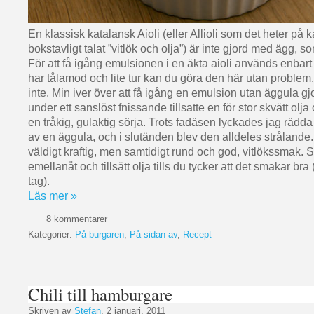
En klassisk katalansk Aioli (eller Allioli som det heter på 
bokstavligt talat ”vitlök och olja”) är inte gjord med ägg, s
För att få igång emulsionen i en äkta aioli används enbart
har tålamod och lite tur kan du göra den här utan problem,
inte. Min iver över att få igång en emulsion utan äggula gjo
under ett sanslöst fnissande tillsatte en för stor skvätt olja o
en tråkig, gulaktig sörja. Trots fadäsen lyckades jag rädd
av en äggula, och i slutänden blev den alldeles strålande. 
väldigt kraftig, men samtidigt rund och god, vitlökssmak.
emellanåt och tillsätt olja tills du tycker att det smakar bra 
tag).
Läs mer »
8 kommentarer
Kategorier:
På burgaren
,
På sidan av
,
Recept
Chili till hamburgare
Skriven av
Stefan
, 2 januari, 2011