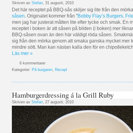
Skriven av
Stefan
, 31 augusti, 2010
Det här receptet på BBQ-sås skiljer sig lite från den mörk
såsen
. Originalet kommer från ”
Bobby Flay’s Burgers, Fr
men jag har justerat måtten lite efter tycke och smak. En 
receptet i boken är att såsen på bilden (i boken) mer likn
BBQ-såsen ovan än den här väldigt röda såsen. Smakmäss
sig från den mörka genom att smaka ganska mycket mer 
mindre sött. Man kan nästan kalla den för en chipotleketc
Läs mer »
6 kommentarer
Kategorier:
På burgaren
,
Recept
Hamburgerdressing á la Grill Ruby
Skriven av
Stefan
, 27 augusti, 2010