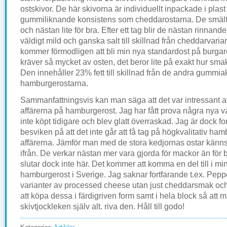
ostskivor. De här skivorna är individuellt inpackade i pla
gummiliknande konsistens som cheddarostarna. De smälte
och nästan lite för bra. Efter ett tag blir de nästan rinnan
väldigt mild och ganska salt till skillnad från cheddarvaria
kommer förmodligen att bli min nya standardost på burgar
kräver så mycket av osten, det beror lite på exakt hur smak
Den innehåller 23% fett till skillnad från de andra gummia
hamburgerostarna.
Sammanfattningsvis kan man säga att det var intressant
affärerna på hamburgerost. Jag har fått prova några nya v
inte köpt tidigare och blev glatt överraskad. Jag är dock fo
besviken på att det inte går att få tag på högkvalitativ ham
affärerna. Jämför man med de stora kedjornas ostar känns
ifrån. De verkar nästan mer vara gjorda för mackor än för 
slutar dock inte här. Det kommer att komma en del till i mi
hamburgerost i Sverige. Jag saknar fortfarande t.ex. Peppe
varianter av processed cheese utan just cheddarsmak och
att köpa dessa i färdigriven form samt i hela block så att 
skivtjockleken själv alt. riva den. Håll till godo!