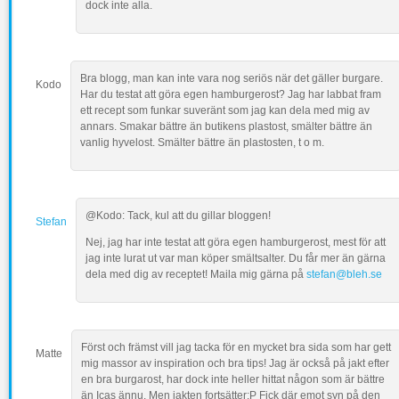
dock inte alla.
Bra blogg, man kan inte vara nog seriös när det gäller burgare.
Kodo
Har du testat att göra egen hamburgerost? Jag har labbat fram
ett recept som funkar suveränt som jag kan dela med mig av
annars. Smakar bättre än butikens plastost, smälter bättre än
vanlig hyvelost. Smälter bättre än plastosten, t o m.
@Kodo: Tack, kul att du gillar bloggen!
Stefan
Nej, jag har inte testat att göra egen hamburgerost, mest för att
jag inte lurat ut var man köper smältsalter. Du får mer än gärna
dela med dig av receptet! Maila mig gärna på
stefan@bleh.se
Först och främst vill jag tacka för en mycket bra sida som har gett
Matte
mig massor av inspiration och bra tips! Jag är också på jakt efter
en bra burgarost, har dock inte heller hittat någon som är bättre
än Icas ännu. Men jakten fortsätter:P Fick där emot syn på den