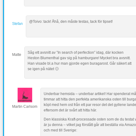
@Toivo: tack! Åhå, den måste testas, tack för tipset!
Stefan
Såg ett avsnitt av ”In search of perfection” idag, där kocken
Matte
Heston Blumenthal gav sig på hamburgare! Mycket bra avsnitt.
Han visade bl.a hur man gjorde egen buragarost. Går säkert att
se igen på nätet 🙂
Underbar hemsida – underbar artikel! Har spenderat m
timmar att hitta den perfekta amerikanska osten till burg
köpt med hem ost från ett par resor det det gyllene lande
Martin Carlsom
eftersom det är svårt att hitta här.
Den klassiska Kraft-processade osten som de du testat vi
är ju denna – vilket jag förstått går att beställa via Amazon
och med till Sverige: