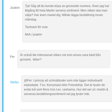
Tja! Såg att du kunde köpa av grossister numera. Även jag har
Joakim
tillgång till hela Martin servera sortiment. Men vilken ska man
välja? Har även mailat dig. Måste lägga beställning innan
måndag.
Tacksam för svar.
Mvh / joakim
Är också lite intresserad vilken ost som anses vara bäst från
Per
grossist.. Idéer?
@Per: I princip all schmältoster som inte ligger individuellt
Stefan
inplastade. T.ex. Kerrymaid eller Friendship. Det är tyvärr de
enda två som finns hos t.ex. casharna. Hur det ser ut i martin &
serveras beställningssortiment vet jag tyvärr inte.