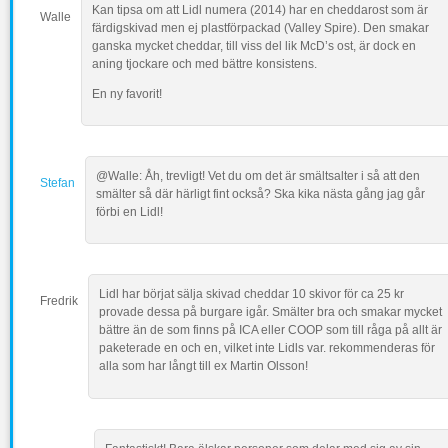
Kan tipsa om att Lidl numera (2014) har en cheddarost som är
Walle
färdigskivad men ej plastförpackad (Valley Spire). Den smakar
ganska mycket cheddar, till viss del lik McD’s ost, är dock en
aning tjockare och med bättre konsistens.
En ny favorit!
@Walle: Åh, trevligt! Vet du om det är smältsalter i så att den
Stefan
smälter så där härligt fint också? Ska kika nästa gång jag går
förbi en Lidl!
Lidl har börjat sälja skivad cheddar 10 skivor för ca 25 kr
Fredrik
provade dessa på burgare igår. Smälter bra och smakar mycket
bättre än de som finns på ICA eller COOP som till råga på allt är
paketerade en och en, vilket inte Lidls var. rekommenderas för
alla som har långt till ex Martin Olsson!