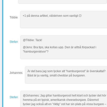
+1 på denna artikel, välskriven som vanligt 🙂
Tibbie
@Tibbie: Tack!
Stefan
@Jens: Bra tips, ska kollas upp. Den är alltså förpackad i
”hamburgerskivor”?
Är det bara jag som tycker att ”hamburgerost” är överskattat?
Johannes
Bäst är ju vanlig, smält cheddar på burgaren.
@Johannes: Jag gillar hamburgerost helt klart och tycker det hör
Stefan
hemma på en typisk, amerikansk cheeseburgare. Däremot
tycker jag också att en ”riktig” ost har sin plats på vissa burgare –