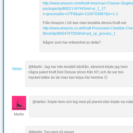
http://www.amazon.com/Kraft-American-Cheese-Singles
package/dp/B001YJ4YHG/ref=sr_1_1?
s=grocery&ie=UTF8&qid=1328783987&sr=1-1
Från Amazon i UK kan man beställa denna Kraft-ost:
http://www.amazon.co.uk/Kraft-Processed-Cheddar-Che
Block/dp/B00476TDD8/ref=pd_cp_grocery_1
Någon som har erfarenhet av detta?
@Martin: Jag har inte beställt därifrån, däremot köpte jag hem
Stefan
några paket Kraft Deli Deluxe slices från NY, och de var bra
mycket bättre än de man kan köpa här hemma 🙁
@stefan: Köpte hem och tog med på planet eller köpte via näte
Martin
@Martin: Tog med på planet.