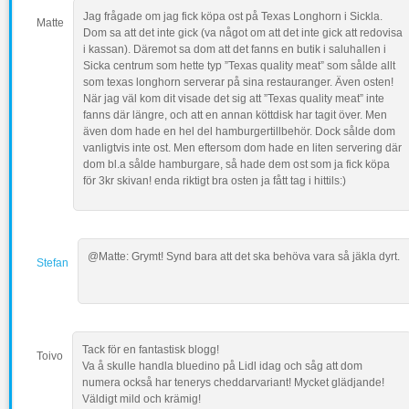
Jag frågade om jag fick köpa ost på Texas Longhorn i Sickla.
Matte
Dom sa att det inte gick (va något om att det inte gick att redovisa
i kassan). Däremot sa dom att det fanns en butik i saluhallen i
Sicka centrum som hette typ ”Texas quality meat” som sålde allt
som texas longhorn serverar på sina restauranger. Även osten!
När jag väl kom dit visade det sig att ”Texas quality meat” inte
fanns där längre, och att en annan köttdisk har tagit över. Men
även dom hade en hel del hamburgertillbehör. Dock sålde dom
vanligtvis inte ost. Men eftersom dom hade en liten servering där
dom bl.a sålde hamburgare, så hade dem ost som ja fick köpa
för 3kr skivan! enda riktigt bra osten ja fått tag i hittils:)
@Matte: Grymt! Synd bara att det ska behöva vara så jäkla dyrt.
Stefan
Tack för en fantastisk blogg!
Toivo
Va å skulle handla bluedino på Lidl idag och såg att dom
numera också har tenerys cheddarvariant! Mycket glädjande!
Väldigt mild och krämig!