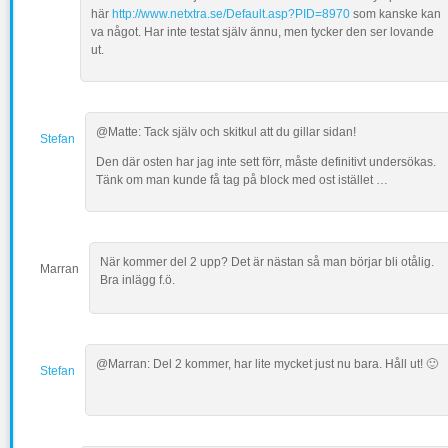
här
http://www.netxtra.se/Default.asp?PID=8970
som kanske kan
va något. Har inte testat själv ännu, men tycker den ser lovande
ut.
@Matte: Tack själv och skitkul att du gillar sidan!
Stefan
Den där osten har jag inte sett förr, måste definitivt undersökas.
Tänk om man kunde få tag på block med ost istället …
När kommer del 2 upp? Det är nästan så man börjar bli otålig.
Marran
Bra inlägg f.ö.
@Marran: Del 2 kommer, har lite mycket just nu bara. Håll ut! 🙂
Stefan