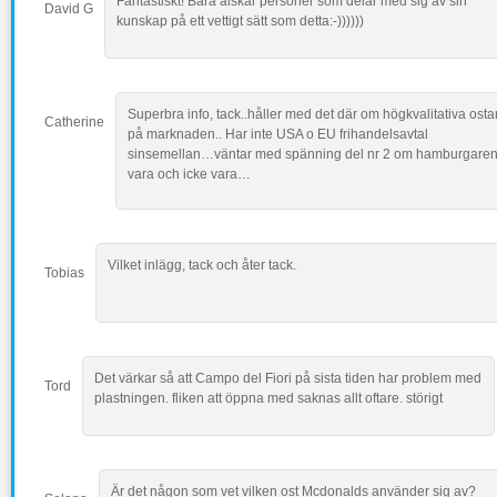
Fantastiskt! Bara älskar personer som delar med sig av sin
David G
kunskap på ett vettigt sätt som detta:-))))))
Superbra info, tack..håller med det där om högkvalitativa osta
Catherine
på marknaden.. Har inte USA o EU frihandelsavtal
sinsemellan…väntar med spänning del nr 2 om hamburgare
vara och icke vara…
Vilket inlägg, tack och åter tack.
Tobias
Det värkar så att Campo del Fiori på sista tiden har problem med
Tord
plastningen. fliken att öppna med saknas allt oftare. störigt
Är det någon som vet vilken ost Mcdonalds använder sig av?