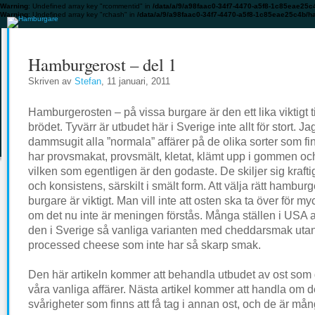
Warning
: Undefined array key "rcommentid" in
/data/a/9/a98faac0-34f7-4470-a5f8-1c85eae25c
Warning
: Undefined array key "rchash" in
/data/a/9/a98faac0-34f7-4470-a5f8-1c85eae25c4b/h
Hamburgerost – del 1
Skriven av
Stefan
, 11 januari, 2011
Hamburgerosten – på vissa burgare är den ett lika viktigt 
brödet. Tyvärr är utbudet här i Sverige inte allt för stort. Ja
dammsugit alla ”normala” affärer på de olika sorter som fi
har provsmakat, provsmält, kletat, klämt upp i gommen oc
vilken som egentligen är den godaste. De skiljer sig kraft
och konsistens, särskilt i smält form. Att välja rätt hamburger
burgare är viktigt. Man vill inte att osten ska ta över för 
om det nu inte är meningen förstås. Många ställen i USA 
den i Sverige så vanliga varianten med cheddarsmak uta
processed cheese som inte har så skarp smak.
Den här artikeln kommer att behandla utbudet av ost som g
våra vanliga affärer. Nästa artikel kommer att handla om 
svårigheter som finns att få tag i annan ost, och de är mån