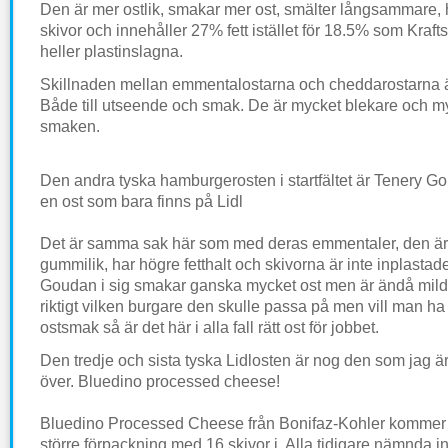
Den är mer ostlik, smakar mer ost, smälter långsammare, 
skivor och innehåller 27% fett istället för 18.5% som Krafts
heller plastinslagna.
Skillnaden mellan emmentalostarna och cheddarostarna ä
Både till utseende och smak. De är mycket blekare och my
smaken.
Den andra tyska hamburgerosten i startfältet är Tenery Go
en ost som bara finns på Lidl
Det är samma sak här som med deras emmentaler, den är in
gummilik, har högre fetthalt och skivorna är inte inplastade 
Goudan i sig smakar ganska mycket ost men är ändå mild.
riktigt vilken burgare den skulle passa på men vill man h
ostsmak så är det här i alla fall rätt ost för jobbet.
Den tredje och sista tyska Lidlosten är nog den som jag ä
över. Bluedino processed cheese!
Bluedino Processed Cheese från Bonifaz-Kohler kommer 
större förpackning med 16 skivor i. Alla tidigare nämnda i