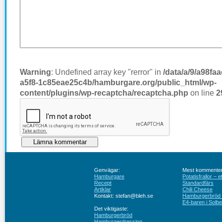
Warning
: Undefined array key "rerror" in
/data/a/9/a98fa
a5f8-1c85eae25c4b/hamburgare.org/public_html/wp-
content/plugins/wp-recaptcha/recaptcha.php
on line
2
Genvägar:
Mest kommenter
Hamburgare
Potatisfrallor – 
Recept
Standardfärs
Artiklar
Chili Cheese
Kontakt: stefan@bleh.se
Hamburgerbröd ut
E4-baren i Solbe
Det viktigaste:
Hamburgerbröd
Hamburgerdressing