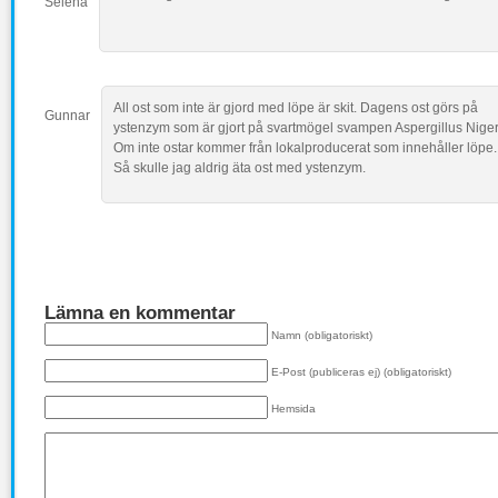
Selena
All ost som inte är gjord med löpe är skit. Dagens ost görs på
Gunnar
ystenzym som är gjort på svartmögel svampen Aspergillus Niger
Om inte ostar kommer från lokalproducerat som innehåller löpe.
Så skulle jag aldrig äta ost med ystenzym.
Lämna en kommentar
Namn (obligatoriskt)
E-Post (publiceras ej) (obligatoriskt)
Hemsida