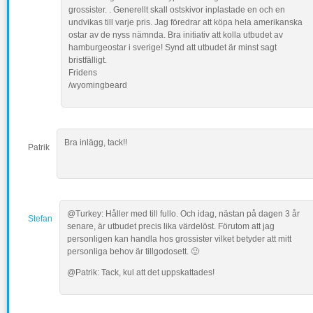
grossister. . Generellt skall ostskivor inplastade en och en
undvikas till varje pris. Jag föredrar att köpa hela amerikanska
ostar av de nyss nämnda. Bra initiativ att kolla utbudet av
hamburgeostar i sverige! Synd att utbudet är minst sagt
bristfälligt.
Fridens
/wyomingbeard
Bra inlägg, tack!!
Patrik
@Turkey: Håller med till fullo. Och idag, nästan på dagen 3 år
Stefan
senare, är utbudet precis lika värdelöst. Förutom att jag
personligen kan handla hos grossister vilket betyder att mitt
personliga behov är tillgodosett. 🙂
@Patrik: Tack, kul att det uppskattades!