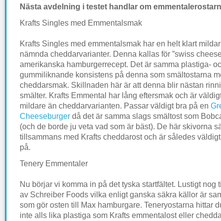
Nästa avdelning i testet handlar om emmentalerostarn
Krafts Singles med Emmentalsmak
Krafts Singles med emmentalsmak har en helt klart milda
nämnda cheddarvarianter. Denna kallas för ”swiss chees
amerikanska hamburgerrecept. Det är samma plastiga- o
gummiliknande konsistens på denna som smältostarna 
cheddarsmak. Skillnaden här är att denna blir nästan rinn
smälter. Krafts Emmental har lång eftersmak och är väldig
mildare än cheddarvarianten. Passar väldigt bra på en
Gr
Cheeseburger
då det är samma slags smältost som Bobca
(och de borde ju veta vad som är bäst). De här skivorna sä
tillsammans med Krafts cheddarost och är således väldigt lä
på.
Tenery Emmentaler
Nu börjar vi komma in på det tyska startfältet. Lustigt nog 
av Schreiber Foods vilka enligt ganska säkra källor är sa
som gör osten till Max hamburgare. Teneryostarna hittar du
inte alls lika plastiga som Krafts emmentalost eller chedd