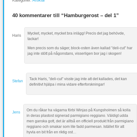
Kategorier:
Artiklar
40 kommentarer till “Hamburgerost – del 1”
Mycket, mycket, mycket bra inlägg! Precis det jag behövde,
Haris
tackar!
Men precis som du säger, block-osten även kallad ”deli-cut” har
jag inte stött på någonstans, visserligen bor jag i skogen!
Tack Haris, ”deli-cut” visste jag inte att det kallades, det kan
Stefan
definitivt hjälpa i mina vidare efterforskningar!
Om du råkar ha vägarna förbi Winjas på Kungsholmen så kolla
Jens
in deras plastost signerad parmigiano reggiano. Väldigt udda
men ganska gott, det är alltså en officiell produkt från parmigiano
reggiano och smakar som lite fadd parmesan. Istället för att
hyvla en bit från en riktig ost…