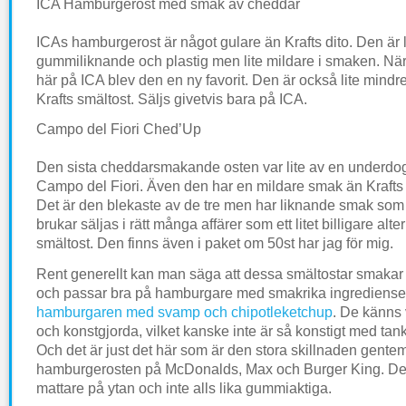
ICA Hamburgerost med smak av cheddar
ICAs hamburgerost är något gulare än Krafts dito. Den är 
gummiliknande och plastig men lite mildare i smaken. När
här på ICA blev den en ny favorit. Den är också lite mindr
Krafts smältost. Säljs givetvis bara på ICA.
Campo del Fiori Ched’Up
Den sista cheddarsmakande osten var lite av en underdo
Campo del Fiori. Även den har en mildare smak än Krafts
Det är den blekaste av de tre men har liknande smak so
brukar säljas i rätt många affärer som ett litet billigare altern
smältost. Den finns även i paket om 50st har jag för mig.
Rent generellt kan man säga att dessa smältostar smaka
och passar bra på hamburgare med smakrika ingredienser,
hamburgaren med svamp och chipotleketchup
. De känns 
och konstgjorda, vilket kanske inte är så konstigt med tan
Och det är just det här som är den stora skillnaden gentem
hamburgerosten på McDonalds, Max och Burger King. Der
mattare på ytan och inte alls lika gummiaktiga.