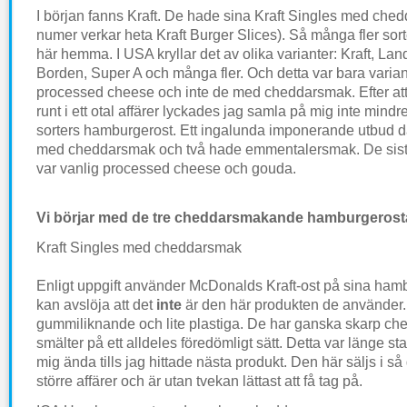
I början fanns Kraft. De hade sina Kraft Singles med ch
numer verkar heta Kraft Burger Slices). Så många fler sort
här hemma. I USA kryllar det av olika varianter: Kraft, Lan
Borden, Super A och många fler. Och detta var bara varian
processed cheese och inte de med cheddarsmak. Efter att
runt i ett otal affärer lyckades jag samla på mig inte mindr
sorters hamburgerost. Ett ingalunda imponerande utbud d
med cheddarsmak och två hade emmentalersmak. De sist
var vanlig processed cheese och gouda.
Vi börjar med de tre cheddarsmakande hamburgerost
Kraft Singles med cheddarsmak
Enligt uppgift använder McDonalds Kraft-ost på sina ham
kan avslöja att det
inte
är den här produkten de använder.
gummiliknande och lite plastiga. De har ganska skarp c
smälter på ett alldeles föredömligt sätt. Detta var länge st
mig ända tills jag hittade nästa produkt. Den här säljs i så
större affärer och är utan tvekan lättast att få tag på.