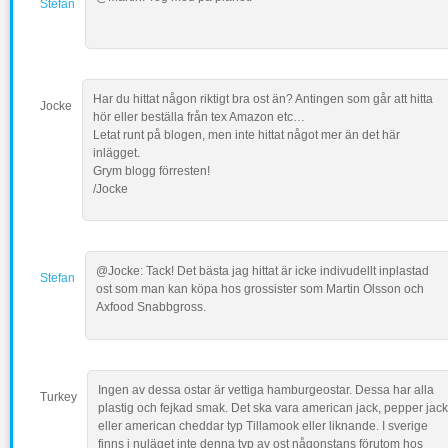
Stefan
Har du hittat någon riktigt bra ost än? Antingen som går att hitta
Jocke
hör eller beställa från tex Amazon etc…
Letat runt på blogen, men inte hittat något mer än det här
inlägget.
Grym blogg förresten!
/Jocke
@Jocke: Tack! Det bästa jag hittat är icke indivudellt inplastad
Stefan
ost som man kan köpa hos grossister som Martin Olsson och
Axfood Snabbgross.
Ingen av dessa ostar är vettiga hamburgeostar. Dessa har alla
Turkey
plastig och fejkad smak. Det ska vara american jack, pepper jack
eller american cheddar typ Tillamook eller liknande. I sverige
finns i nuläget inte denna typ av ost någonstans förutom hos