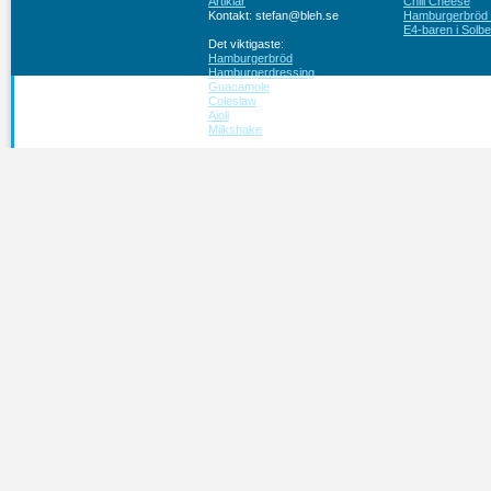
Artiklar
Chili Cheese
Kontakt: stefan@bleh.se
Hamburgerbröd ut
E4-baren i Solbe
Det viktigaste:
Hamburgerbröd
Hamburgerdressing
Guacamole
Coleslaw
Aioli
Milkshake