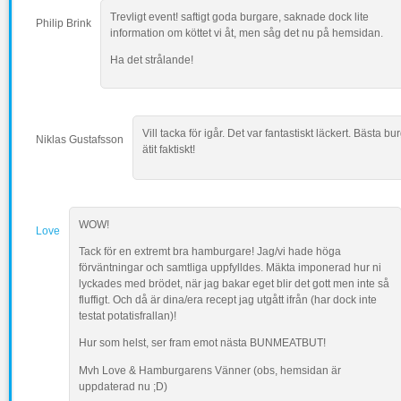
Trevligt event! saftigt goda burgare, saknade dock lite
Philip Brink
information om köttet vi åt, men såg det nu på hemsidan.
Ha det strålande!
Vill tacka för igår. Det var fantastiskt läckert. Bästa b
Niklas Gustafsson
ätit faktiskt!
WOW!
Love
Tack för en extremt bra hamburgare! Jag/vi hade höga
förväntningar och samtliga uppfylldes. Mäkta imponerad hur ni
lyckades med brödet, när jag bakar eget blir det gott men inte så
fluffigt. Och då är dina/era recept jag utgått ifrån (har dock inte
testat potatisfrallan)!
Hur som helst, ser fram emot nästa BUNMEATBUT!
Mvh Love & Hamburgarens Vänner (obs, hemsidan är
uppdaterad nu ;D)