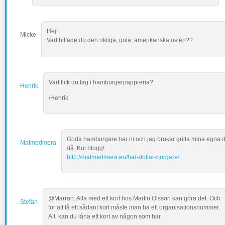
Hej!
Micke
Vart hittade du den riktiga, gula, amerikanska osten??
Vart fick du tag i hamburgerpapprena?
Henrik
/Henrik
Goda hamburgare har ni och jag brukar grilla mina egna 
Matmedmera
då. Kul blogg!
http://matmedmera.eu/har-doftar-burgare/
@Marran: Alla med ett kort hos Martin Olsson kan göra det. Och
Stefan
för att få ett sådant kort måste man ha ett organisationsnummer.
Alt. kan du låna ett kort av någon som har.