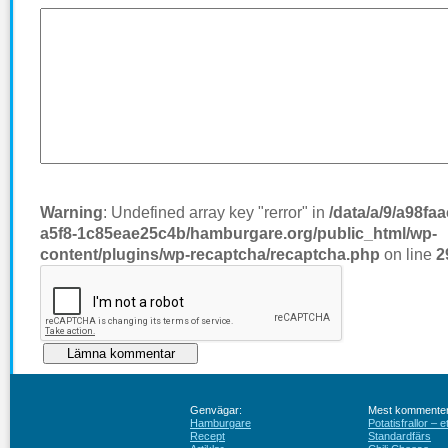
Warning
: Undefined array key "rerror" in
/data/a/9/a98fa
a5f8-1c85eae25c4b/hamburgare.org/public_html/wp-
content/plugins/wp-recaptcha/recaptcha.php
on line
2
Genvägar:
Mest kommenter
Hamburgare
Potatisfrallor – 
Recept
Standardfärs