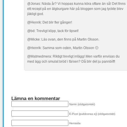
@Jonas: Nästa år? Vi hoppas kunna köra oftare än så! Det finns
ett recept på en älgburgare här på bloggen som jag tyckte blev
jäkligt god.
@Henrik: Det blir fler gånger!
@bd: Trevligt klipp, tack för tipset!
@Micke: Läs ovan, den finns på Martin Olsson.
@Henrik: Samma som osten, Martin Olsson 🙂
@Matmedmera: Riktigt trevligt inlägg! Men varför envisas du
med ägg och smulat bröd i färsen? Då blir det ju pannbiff!
Lämna en kommentar
Namn (obligatoriskt)
E-Post (publiceras ej) (obligatoriskt)
Hemsida