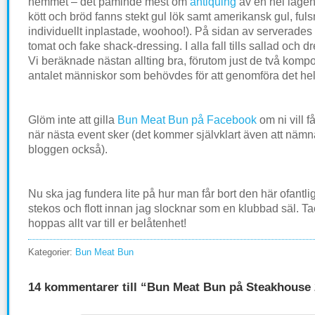
hemmet – det påminde mest om
antiquing
av en hel lägen
kött och bröd fanns stekt gul lök samt amerikansk gul, fuls
individuellt inplastade, woohoo!). På sidan av serverades l
tomat och fake shack-dressing. I alla fall tills sallad och dr
Vi beräknade nästan allting bra, förutom just de två kom
antalet människor som behövdes för att genomföra det hel
Glöm inte att gilla
Bun Meat Bun på Facebook
om ni vill 
när nästa event sker (det kommer självklart även att nämn
bloggen också).
Nu ska jag fundera lite på hur man får bort den här ofantli
stekos och flott innan jag slocknar som en klubbad säl. Ta
hoppas allt var till er belåtenhet!
Kategorier:
Bun Meat Bun
14 kommentarer till “Bun Meat Bun på Steakhouse 