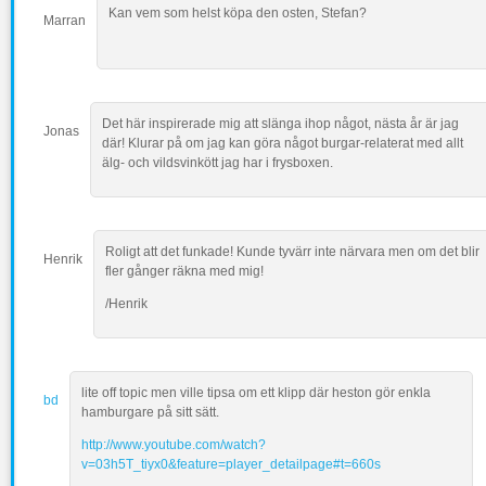
Kan vem som helst köpa den osten, Stefan?
Marran
Det här inspirerade mig att slänga ihop något, nästa år är jag
Jonas
där! Klurar på om jag kan göra något burgar-relaterat med allt
älg- och vildsvinkött jag har i frysboxen.
Roligt att det funkade! Kunde tyvärr inte närvara men om det blir
Henrik
fler gånger räkna med mig!
/Henrik
lite off topic men ville tipsa om ett klipp där heston gör enkla
bd
hamburgare på sitt sätt.
http://www.youtube.com/watch?
v=03h5T_tiyx0&feature=player_detailpage#t=660s