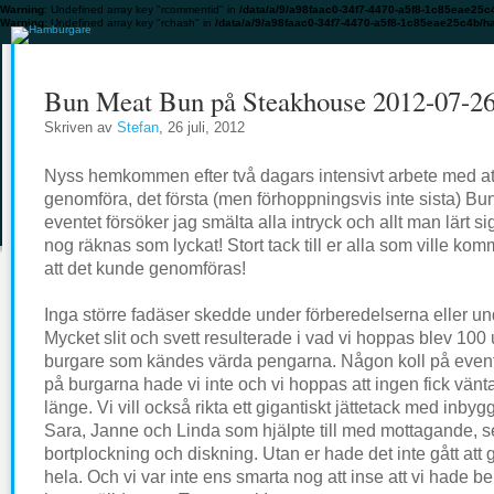
Warning
: Undefined array key "rcommentid" in
/data/a/9/a98faac0-34f7-4470-a5f8-1c85eae25c
Warning
: Undefined array key "rchash" in
/data/a/9/a98faac0-34f7-4470-a5f8-1c85eae25c4b/h
Bun Meat Bun på Steakhouse 2012-07-2
Skriven av
Stefan
, 26 juli, 2012
Nyss hemkommen efter två dagars intensivt arbete med at
genomföra, det första (men förhoppningsvis inte sista) B
eventet försöker jag smälta alla intryck och allt man lärt s
nog räknas som lyckat! Stort tack till er alla som ville ko
att det kunde genomföras!
Inga större fadäser skedde under förberedelserna eller un
Mycket slit och svett resulterade i vad vi hoppas blev 100
burgare som kändes värda pengarna. Någon koll på event
på burgarna hade vi inte och vi hoppas att ingen fick vänt
länge. Vi vill också rikta ett gigantiskt jättetack med inbygg
Sara, Janne och Linda som hjälpte till med mottagande, s
bortplockning och diskning. Utan er hade det inte gått att
hela. Och vi var inte ens smarta nog att inse att vi hade beh