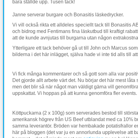
bara ställde upp. Tusen tack!
Janne serverar burgare och Bonasitis läskedrycker.
Vi vill också rikta ett alldeles speciellt tack till Bonasitis 
och bidrog med Fentimans fina läskutbud till kraftigt rabat
att de kunde avnjutas till burgarna utan någon extrakostna
Ytterligare ett tack behöver gå ut till John och Marcus som 
bilderna i det här inlägget, själva hade vi inte tid alls till att
Vi fick många kommentarer och så gott som alla var positiva
Det gjorde allt arbete värt det. Nu börjar det här mest låta 
men det blir så när något man väldigt gärna vill genomföra 
uppskattat. Vi hoppas på att kunna genomföra fler events.
Köttpuckarna (2 x 100g) som serverades bestod till störst
amerikansk högrev från US Beef utblandat med ca 10% br
samma leverantör. Bröden var hembakade potatisfrallor en
här på bloggen (det var ju en annorlunda upplevelse att b