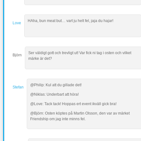
HAha, bun meat but… vart ju helt fel, jaja du hajar!
Love
Ser väldigt gott och trevligt ut! Var fick ni tag i osten och vilket
Björn
märke är det?
@Philip: Kul att du gillade det!
Stefan
@Niklas: Underbart att höra!
@Love: Tack tack! Hoppas ert event ikväll gick bra!
@Björn: Osten köptes på Martin Olsson, den var av märket
Friendship om jag inte minns fel.