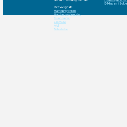
E4-baren i Solbe
Det viktigaste:
Hamburgerbröd
Hamburgerdressing
Guacamole
Coleslaw
Aioli
Milkshake