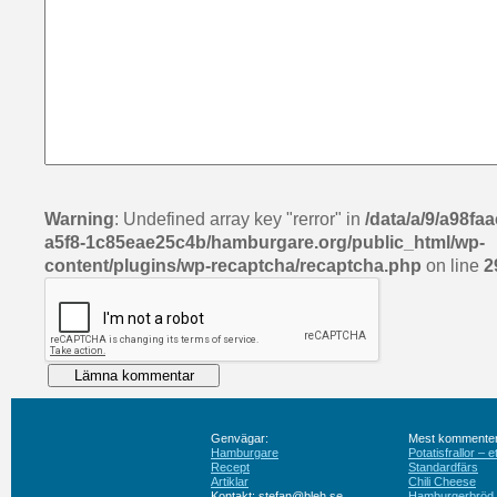
Warning
: Undefined array key "rerror" in
/data/a/9/a98fa
a5f8-1c85eae25c4b/hamburgare.org/public_html/wp-
content/plugins/wp-recaptcha/recaptcha.php
on line
2
Genvägar:
Mest kommenter
Hamburgare
Potatisfrallor – 
Recept
Standardfärs
Artiklar
Chili Cheese
Kontakt: stefan@bleh.se
Hamburgerbröd ut