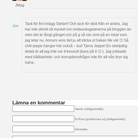
JMag
Tack för fint inlägg Stefan!! Och tack för stöd från er andra. Jag
Jon
har inte skrivit så mycket om restaurangplanerna på bloggen än
men det är långt gånget och på g så när som på en lokal som
jag letar nu. Annars vore det ju att sticka ut hakan lite väl 🙂 Så
chili-jeppe hänger här också – kul! Tjena Jeppe! En obetydlig
detalj är att jag inte var it-konsult (kass på it 🙂 ). Jag jobbade
med hållbarhets- och korruptionsfrågor inte för att nån bryr sig
haha..
Lämna en kommentar
Namn (obligatoriskt)
E-Post (publiceras ej) (obligatoriskt)
Hemsida