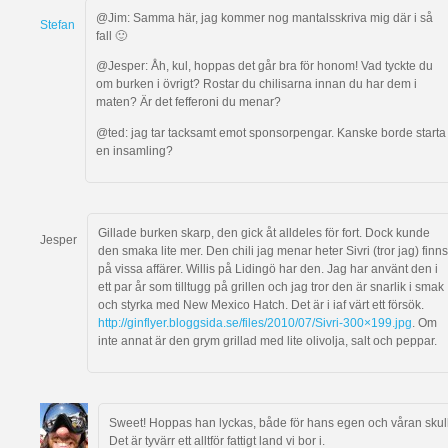
@Jim: Samma här, jag kommer nog mantalsskriva mig där i så
Stefan
fall 🙂
@Jesper: Åh, kul, hoppas det går bra för honom! Vad tyckte du
om burken i övrigt? Rostar du chilisarna innan du har dem i
maten? Är det fefferoni du menar?
@ted: jag tar tacksamt emot sponsorpengar. Kanske borde starta
en insamling?
Gillade burken skarp, den gick åt alldeles för fort. Dock kunde
Jesper
den smaka lite mer. Den chili jag menar heter Sivri (tror jag) finns
på vissa affärer. Willis på Lidingö har den. Jag har använt den i
ett par år som tilltugg på grillen och jag tror den är snarlik i smak
och styrka med New Mexico Hatch. Det är i iaf värt ett försök.
http://ginflyer.bloggsida.se/files/2010/07/Sivri-300×199.jpg
. Om
inte annat är den grym grillad med lite olivolja, salt och peppar.
Sweet! Hoppas han lyckas, både för hans egen och våran skull
Det är tyvärr ett alltför fattigt land vi bor i.