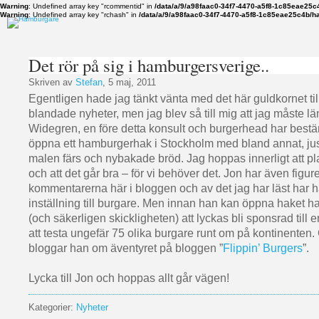
Warning
: Undefined array key "rcommentid" in
/data/a/9/a98faac0-34f7-4470-a5f8-1c85eae25c
Warning
: Undefined array key "rchash" in
/data/a/9/a98faac0-34f7-4470-a5f8-1c85eae25c4b/h
Det rör på sig i hamburgersverige..
Skriven av
Stefan
, 5 maj, 2011
Egentligen hade jag tänkt vänta med det här guldkornet til
blandade nyheter, men jag blev så till mig att jag måste l
Widegren, en före detta konsult och burgerhead har bestämt
öppna ett hamburgerhak i Stockholm med bland annat, jus
malen färs och nybakade bröd. Jag hoppas innerligt att pl
och att det går bra – för vi behöver det. Jon har även figur
kommentarerna här i bloggen och av det jag har läst har ha
inställning till burgare. Men innan han kan öppna haket ha
(och säkerligen skickligheten) att lyckas bli sponsrad till 
att testa ungefär 75 olika burgare runt om på kontinenten. 
bloggar han om äventyret på bloggen ”
Flippin’ Burgers
”.
Lycka till Jon och hoppas allt går vägen!
Kategorier:
Nyheter