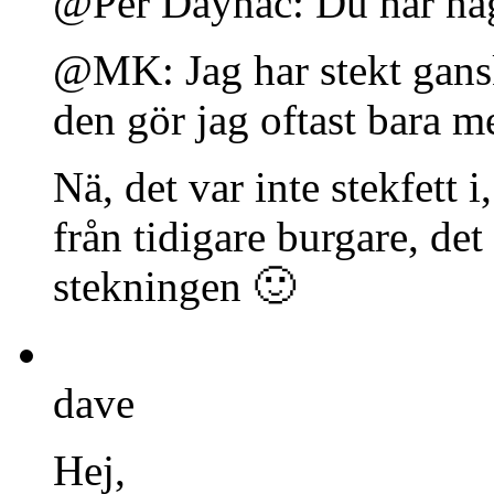
@Per Daynac: Du har någo
@MK: Jag har stekt gans
den gör jag oftast bara m
Nä, det var inte stekfett i
från tidigare burgare, det
stekningen 🙂
dave
Hej,