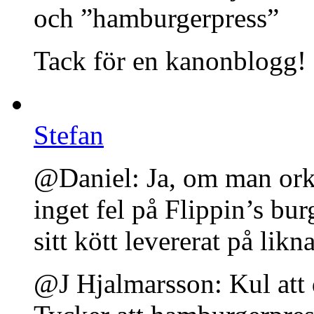
och ”hamburgerpress”
Tack för en kanonblogg!
Stefan
@Daniel: Ja, om man orkar
inget fel på Flippin’s bu
sitt kött levererat på likn
@J Hjalmarsson: Kul att 