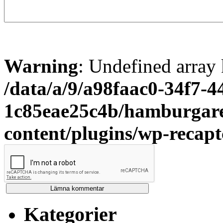
Warning
: Undefined array 
/data/a/9/a98faac0-34f7-4
1c85eae25c4b/hamburgare
content/plugins/wp-recap
Kategorier