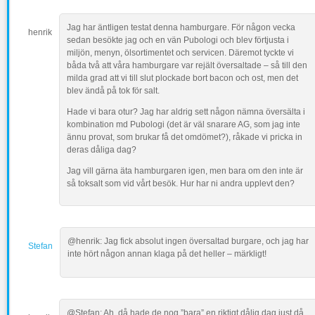
Jag har äntligen testat denna hamburgare. För någon vecka
henrik
sedan besökte jag och en vän Pubologi och blev förtjusta i
miljön, menyn, ölsortimentet och servicen. Däremot tyckte vi
båda två att våra hamburgare var rejält översaltade – så till den
milda grad att vi till slut plockade bort bacon och ost, men det
blev ändå på tok för salt.
Hade vi bara otur? Jag har aldrig sett någon nämna översälta i
kombination md Pubologi (det är väl snarare AG, som jag inte
ännu provat, som brukar få det omdömet?), råkade vi pricka in
deras dåliga dag?
Jag vill gärna äta hamburgaren igen, men bara om den inte är
så toksalt som vid vårt besök. Hur har ni andra upplevt den?
@henrik: Jag fick absolut ingen översaltad burgare, och jag har
Stefan
inte hört någon annan klaga på det heller – märkligt!
@Stefan: Ah, då hade de nog ”bara” en riktigt dålig dag just då,