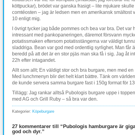
köttpuckar), brödet var ganska frasigt – lite mjukare skulle v
comtéosten – jag är ledsen men en amerikansk smältost vin
10 enligt mig.
I övrigt tycker jag både pommes och bea var bra. Det var he
intressant med pankopaneringen, däremot försvann myck
potatissmaken eftersom potatisstängerna var väldigt tun
sladdriga. Bean var god med ordentlig syrlighet. Man får 
beredd på att det är en stor pjäs man ska få i sig. Jag åt in
22h efter intagandet.
Allt som allt; En väldigt stor och bra burgare, men med en
Med lunchmenyn blir det helt klart bättre. Tänk om världen
de kunde servera samma burgare fast i 150g format för 1
Tillägg: Jag rankar alltså Pubologis burgare uppe i toppe
med AG och Grill Ruby – så bra var den.
Kategorier:
Köpeburgare
27 kommentarer till “Pubologis hamburgare är gigan
god och dyr.”