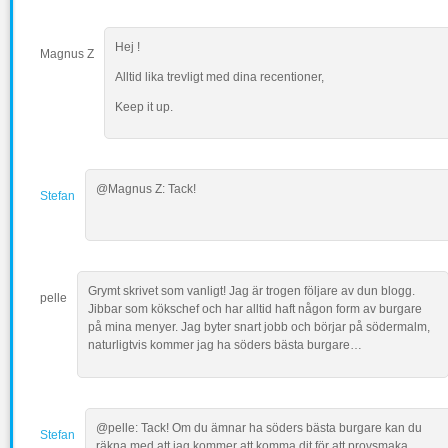
Hej !
Magnus Z
Alltid lika trevligt med dina recentioner,
Keep it up.
@Magnus Z: Tack!
Stefan
Grymt skrivet som vanligt! Jag är trogen följare av dun blogg.
pelle
Jibbar som kökschef och har alltid haft någon form av burgare
på mina menyer. Jag byter snart jobb och börjar på södermalm,
naturligtvis kommer jag ha söders bästa burgare…
@pelle: Tack! Om du ämnar ha söders bästa burgare kan du
Stefan
räkna med att jag kommer att komma dit för att provsmaka.