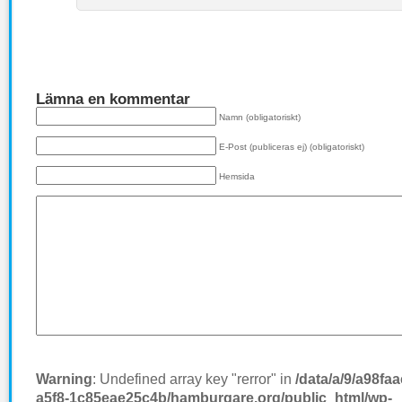
Lämna en kommentar
Namn (obligatoriskt)
E-Post (publiceras ej) (obligatoriskt)
Hemsida
Warning
: Undefined array key "rerror" in
/data/a/9/a98fa
a5f8-1c85eae25c4b/hamburgare.org/public_html/wp-