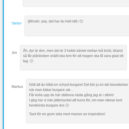
@Kodo: yep, det har du helt rätt i 🙂
Stefan
Åh, dyr är den, men det är 3 hekto kärlek mellan två bröd, ibland
Jim
så får plånboken snällt eka tom för att magen ska få vara glad ett
tag. 🙂
Gött att du hittat en schyst burgare! Det blir ju en del besvikelser
Markus
när man käkar burgare ute…
Får kolla upp de här ställena nästa gång jag är i sthlm!
I gbg har vi inte jättemycket att hurra för, om man räknar bort
hemkörda burgare dvs 🙂
Tack för en grym sida med massor av inspiration!