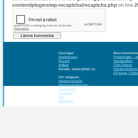
content/plugins/wp-recaptcha/recaptcha.php
on line
2
Genvägar:
Mest kommenter
Hamburgare
Potatisfrallor – 
Recept
Standardfärs
Artiklar
Chili Cheese
Kontakt: stefan@bleh.se
Hamburgerbröd ut
E4-baren i Solbe
Det viktigaste:
Hamburgerbröd
Hamburgerdressing
Guacamole
Coleslaw
Aioli
Milkshake