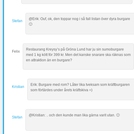
@Erik: Ouf, ok, den toppar nog i så fall listan över dyra burgare
Stefan
🙂
Restaurang Kreysy’s på Gröna Lund har ju sin sumoburgare
Felix
med 1 kg kött för 399 kr. Men det kanske snarare ska räknas som
en attraktion än en burgare?
Erik: Burgare med rom? Låter lika tveksam som kräftburgaren
Kristian
som förtärdes under årets kräftskiva =)
@Kristian: .. och den kunde man lika gärna varit utan. 🙂
Stefan