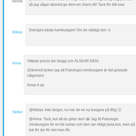
henrik
så jag vågar absolut ge dem en chans till! Tack för ditt svar.
Sveriges bästa hamburgare! Om än väldigt stor =)
Niklas
Hittade precis din blogg och ÄLSKAR DEN!
Anna
(Däremot tycker jag att Pubologis miniburgare är det godaste
någonsin)
Keep it up.
@Niklas: Inte längre, nu har de en ny burgare på 80g 🙂
Stefan
@Anna: Tack, kul att du gillar den! 😀 Jag åt Pubologis
miniburgare för en tid sedan och den var riktigt jävla bra, men på
tok för dyr för det man får.