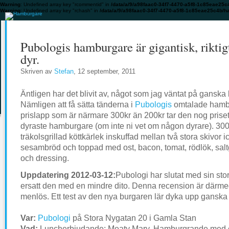
Warning
: Undefined array key "rcommentid" in
/data/a/9/a98faac0-34f7-4470-a5f8-1c85eae25c
Warning
: Undefined array key "rchash" in
/data/a/9/a98faac0-34f7-4470-a5f8-1c85eae25c4b/h
Pubologis hamburgare är gigantisk, riktig
dyr.
Skriven av
Stefan
, 12 september, 2011
Äntligen har det blivit av, något som jag väntat på ganska
Nämligen att få sätta tänderna i
Pubologis
omtalade hamb
prislapp som är närmare 300kr än 200kr tar den nog prise
dyraste hamburgare (om inte ni vet om någon dyrare). 30
träkolsgrillad köttkärlek inskuffad mellan två stora skivor ic
sesambröd och toppad med ost, bacon, tomat, rödlök, salt
och dressing.
Uppdatering 2012-03-12:
Pubologi har slutat med sin sto
ersatt den med en mindre dito. Denna recension är därm
menlös. Ett test av den nya burgaren lär dyka upp ganska 
Var:
Pubologi
på Stora Nygatan 20 i Gamla Stan
Vad:
Luncherbjudande; Meaty Mary, Hamburgrande med ett