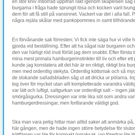
en stor kniv inborrad uppifrån rakt igenom skapelsen såg 
burgarna i fråga hade sprungit lösa och kocken varit tvung
dem för att få still på vansinnet. Vackert var det i alla fall
några rejäla skålar med pankopommes in samt tillhörande
En förvånande sak förresten; Vi fick inte säga hur vi ville
gjorda vid beställning. Efter att ha sågat isär burgaren och
den var härligt röd inuti förlät jag dem snabbt. Efter först
mina mest primala hamburgerinstinkter till liv och efter ett p
kunde jag konstatera att det här är en riktigt, riktigt bra bu
men med ordentlig stekyta. Ordentlig köttsmak och så mycke
de slokande salladsbladen såg ut att dricka ur pölarna. I
tog över för mycket utan allt kompletterade varandra väldig
var lätt och luftigt, saltgurkan var ordentligt salt – ingen jä
smörgåsgurka. Dressingen var inte lika söt som andra van
hamburgerdressingar, men fortfarande väldigt god.
Ska man vara petig hittar man alltid saker att anmärka på
här gången, men de hade ingen större betydelse för slut
köttfärsen var lite för kompakt (smaksak, jag föredrar lite l