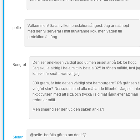
Välkommen! Satan vilken prestationsångest. Jag är rätt nöjd
pelle
med den vi serverar i mitt nuvarande kök, men vägen till
perfektion är lång…
Den ser onekligen väldigt god ut men priset är på tok för högt.
Bengrot
Jag skulle aldrig i hela mitt liv betala 325 kr för en måltid, fast ja
kanske är snål – vad vet jag.
300 gram, är inte det en väldigt stor hamburgare? På gränsen til
vulgärt stor? Dessutom med alla mättande tillbehör. Jag ser inte
riktigt vitsen med att sitta och trycka i sig mat långt efter att man
redan är mätt.
Men smarrig ser den ut, den saken är klar!
@pelle: berätta gärna om den! 🙂
Stefan