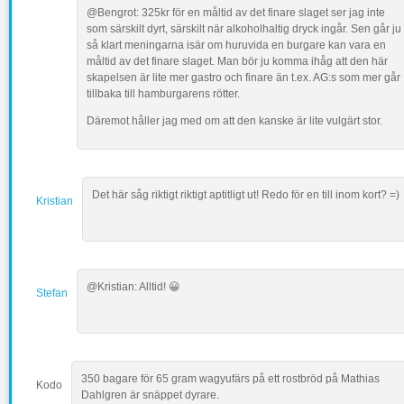
@Bengrot: 325kr för en måltid av det finare slaget ser jag inte
som särskilt dyrt, särskilt när alkoholhaltig dryck ingår. Sen går ju
så klart meningarna isär om huruvida en burgare kan vara en
måltid av det finare slaget. Man bör ju komma ihåg att den här
skapelsen är lite mer gastro och finare än t.ex. AG:s som mer går
tillbaka till hamburgarens rötter.
Däremot håller jag med om att den kanske är lite vulgärt stor.
Det här såg riktigt riktigt aptitligt ut! Redo för en till inom kort? =)
Kristian
@Kristian: Alltid! 😀
Stefan
350 bagare för 65 gram wagyufärs på ett rostbröd på Mathias
Kodo
Dahlgren är snäppet dyrare.