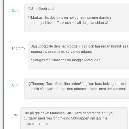
@Jim: Oooh yes!
Stefan
@Markus: Jo, det finns en hel del trampminor därute i
hamburgerträsket. Tack och kul att du gillar sidan 😀
Jag upptäckte den här bloggen idag och har redan hunnit läsa
Thommy
många intressanta och givande inlägg.
Sveriges för tillfället bästa blogg? Antagligen!
@Thommy: Tack för de fina orden! Jag kan bara beklaga att det
Stefan
inte blir så mycket recept den närmaste tiden, men det kommer!
Ute på grillhaket Mammas Grill i Täby serverar de en ”lyx-
Erik
burgare” med rom för omkring 500-lappen om jag inte
missminner mig.