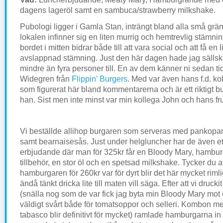
dagens lageröl samt en sambuca/strawberry milkshake.
Pubologi ligger i Gamla Stan, inträngt bland alla små grän
lokalen infinner sig en liten murrig och hemtrevlig stämni
bordet i mitten bidrar både till att vara social och att få en 
avslappnad stämning. Just den här dagen hade jag sällsk
mindre än fyra personer till. En av dem känner ni sedan ti
Widegren från
Flippin’ Burgers
. Med var även hans f.d. ko
som figurerat här bland kommentarerna och är ett riktigt 
han. Sist men inte minst var min kollega John och hans f
Vi beställde allihop burgaren som serveras med panko
samt bearnaisesås. Just under helgluncher har de även et
erbjudande där man för 325kr får en Bloody Mary, hambu
tillbehör, en stor öl och en spetsad milkshake. Tycker du a
hamburgaren för 260kr var för dyrt blir det här mycket rim
ändå tänkt dricka lite till maten vill säga. Efter att vi druck
(snälla nog som de var fick jag byta min Bloody Mary mot
väldigt svårt både för tomatsoppor och selleri. Kombon m
tabasco blir definitivt för mycket) ramlade hamburgarna i