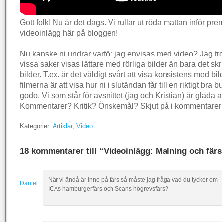
Gott folk! Nu är det dags. Vi rullar ut röda mattan inför pr
videoinlägg här på bloggen!
Nu kanske ni undrar varför jag envisas med video? Jag tror
vissa saker visas lättare med rörliga bilder än bara det sk
bilder. T.ex. är det väldigt svårt att visa konsistens med bi
filmerna är att visa hur ni i slutändan får till en riktigt bra bu
godo. Vi som står för avsnittet (jag och Kristian) är glada 
Kommentarer? Kritik? Önskemål? Skjut på i kommentarer
Kategorier:
Artiklar
,
Video
18 kommentarer till “Videoinlägg: Malning och färs
När vi ändå är inne på färs så måste jag fråga vad du tycker om
Daniel
ICAs hamburgerfärs och Scans högrevsfärs?