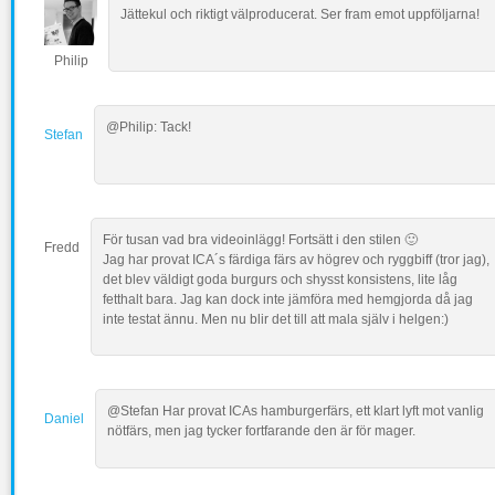
Jättekul och riktigt välproducerat. Ser fram emot uppföljarna!
Philip
@Philip: Tack!
Stefan
För tusan vad bra videoinlägg! Fortsätt i den stilen 🙂
Fredd
Jag har provat ICA´s färdiga färs av högrev och ryggbiff (tror jag),
det blev väldigt goda burgurs och shysst konsistens, lite låg
fetthalt bara. Jag kan dock inte jämföra med hemgjorda då jag
inte testat ännu. Men nu blir det till att mala själv i helgen:)
@Stefan Har provat ICAs hamburgerfärs, ett klart lyft mot vanlig
Daniel
nötfärs, men jag tycker fortfarande den är för mager.