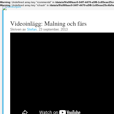
Warning
: Undefined array key "rcommentid" in
/data/a/9/a98faac0-34f7-4470-a5f8-1c85eae25c
Warning
: Undefined array key "rchash" in
/data/a/9/a98faac0-34f7-4470-a5f8-1c85eae25c4b/h
Videoinlägg: Malning och färs
Skriven av
Stefan
, 23 september, 2013