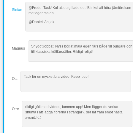
@Fredd: Tack! Kul att du gillade det! Blir kul att höra jämförelsen
Stefan
mot egenmalda.
@Daniel: Ah, ok.
Snyggt jobbat! Nyss börjat mala egen färs både till burgare och
Magnus
till klassiska köttfärsrätter. Riktigt roligt!
Tack för en mycket bra video. Keep it up!
Ola
riktigt gött med videos, tummen upp! Men lägger du verkar
Orre
strunta i att lägga fibrerna i strängar?, ser iaf fram emot nästa
avsnitt! 🙂