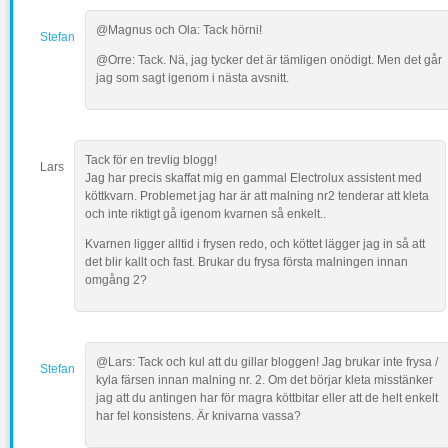
@Magnus och Ola: Tack hörni!
Stefan
@Orre: Tack. Nä, jag tycker det är tämligen onödigt. Men det går
jag som sagt igenom i nästa avsnitt.
Tack för en trevlig blogg!
Lars
Jag har precis skaffat mig en gammal Electrolux assistent med
köttkvarn. Problemet jag har är att malning nr2 tenderar att kleta
och inte riktigt gå igenom kvarnen så enkelt..
Kvarnen ligger alltid i frysen redo, och köttet lägger jag in så att
det blir kallt och fast. Brukar du frysa första malningen innan
omgång 2?
@Lars: Tack och kul att du gillar bloggen! Jag brukar inte frysa /
Stefan
kyla färsen innan malning nr. 2. Om det börjar kleta misstänker
jag att du antingen har för magra köttbitar eller att de helt enkelt
har fel konsistens. Är knivarna vassa?