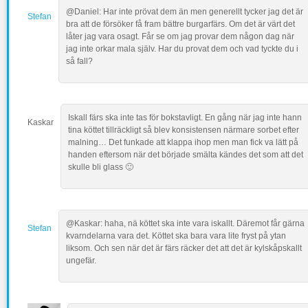
@Daniel: Har inte prövat dem än men generellt tycker jag det är
Stefan
bra att de försöker få fram bättre burgarfärs. Om det är värt det
låter jag vara osagt. Får se om jag provar dem någon dag när
jag inte orkar mala själv. Har du provat dem och vad tyckte du i
så fall?
Iskall färs ska inte tas för bokstavligt. En gång när jag inte hann
Kaskar
tina köttet tillräckligt så blev konsistensen närmare sorbet efter
malning… Det funkade att klappa ihop men man fick va lätt på
handen eftersom när det började smälta kändes det som att det
skulle bli glass 🙂
@Kaskar: haha, nä köttet ska inte vara iskallt. Däremot får gärna
Stefan
kvarndelarna vara det. Köttet ska bara vara lite fryst på ytan
liksom. Och sen när det är färs räcker det att det är kylskåpskallt
ungefär.