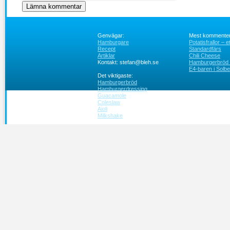
Genvägar:
Mest kommenter
Hamburgare
Potatisfrallor – 
Recept
Standardfärs
Artiklar
Chili Cheese
Kontakt: stefan@bleh.se
Hamburgerbröd ut
E4-baren i Solbe
Det viktigaste:
Hamburgerbröd
Hamburgerdressing
Guacamole
Coleslaw
Aioli
Milkshake