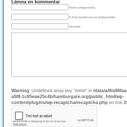
Lämna en kommentar
Namn (obligatoriskt)
E-Post (publiceras ej) (obligatoriskt)
Hemsida
Warning
: Undefined array key "rerror" in
/data/a/9/a98fa
a5f8-1c85eae25c4b/hamburgare.org/public_html/wp-
content/plugins/wp-recaptcha/recaptcha.php
on line
2