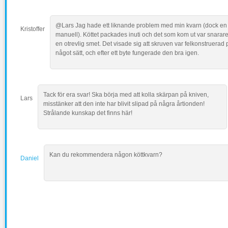
@Lars Jag hade ett liknande problem med min kvarn (dock en
Kristoffer
manuell). Köttet packades inuti och det som kom ut var snarar
en otrevlig smet. Det visade sig att skruven var felkonstruerad 
något sätt, och efter ett byte fungerade den bra igen.
Tack för era svar! Ska börja med att kolla skärpan på kniven,
Lars
misstänker att den inte har blivit slipad på några årtionden!
Strålande kunskap det finns här!
Kan du rekommendera någon köttkvarn?
Daniel